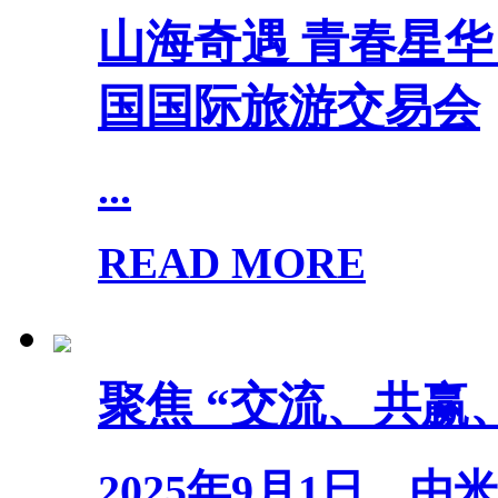
山海奇遇 青春星华 |
国国际旅游交易会
...
READ MORE
聚焦 “交流、共赢
2025年9月1日，由