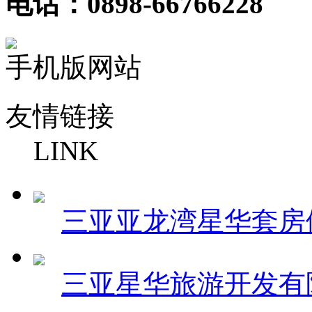
电话：0898-66766228
手机版网站
友情链接
LINK
三亚亚龙湾星华套房
三亚星华旅游开发有