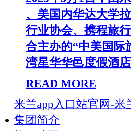
、美国内华达大学拉
行业协会、携程旅行
合主办的“中美国际
湾星华华邑度假酒店盛
READ MORE
米兰app入口站官网-米
集团简介