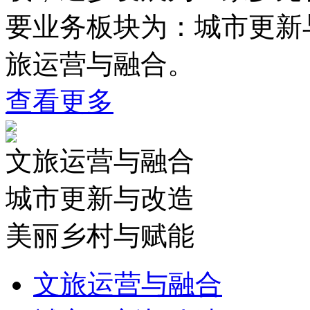
要业务板块为：城市更新
旅运营与融合。
查看更多
文旅运营与融合
城市更新与改造
美丽乡村与赋能
文旅运营与融合