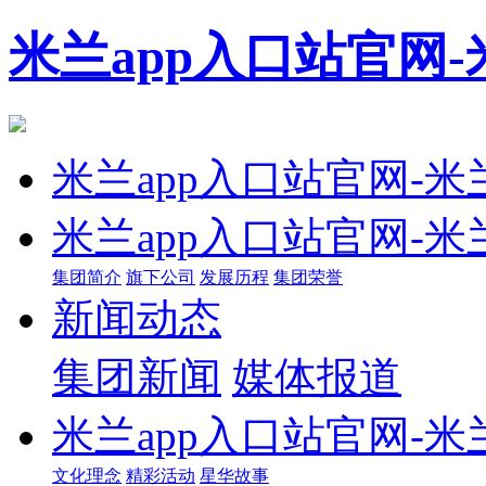
米兰app入口站官网-
米兰app入口站官网-米
米兰app入口站官网-米
集团简介
旗下公司
发展历程
集团荣誉
新闻动态
集团新闻
媒体报道
米兰app入口站官网-米
文化理念
精彩活动
星华故事