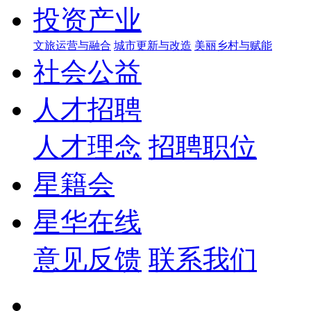
投资产业
文旅运营与融合
城市更新与改造
美丽乡村与赋能
社会公益
人才招聘
人才理念
招聘职位
星籍会
星华在线
意见反馈
联系我们