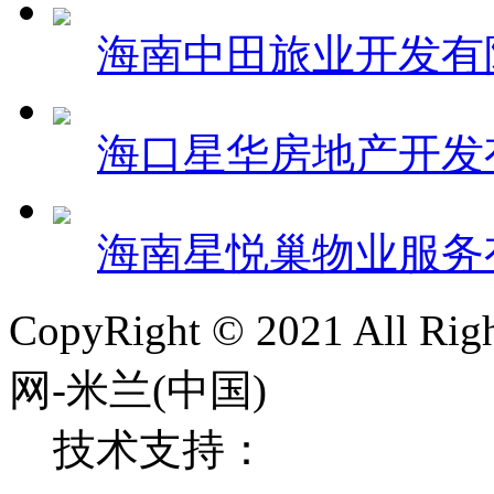
海南中田旅业开发有
海口星华房地产开发
海南星悦巢物业服务
CopyRight © 2021 All 
网-米兰(中国)
技术支持：